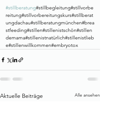
#stillberatung
#stillbegleitung#stillvorbe
reitung#stillvorbereitungskurs#stillberat
ungdachau#stillberatungmünchen#brea
stfeeding#stillen#stillenistschön#stillen
demama#stillenistnatürlich#stillenistlieb
e#stillenwillkommen#embryotox
Alle ansehen
Aktuelle Beiträge